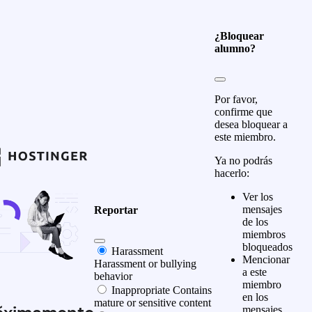
¿Bloquear
alumno?
Por favor,
confirme que
desea bloquear a
este miembro.
Ya no podrás
hacerlo:
Ver los
mensajes
Reportar
de los
miembros
bloqueados
Harassment
Mencionar
Harassment or bullying
a este
behavior
miembro
Inappropriate
Contains
en los
mature or sensitive content
mensajes