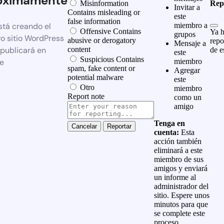
óximamente
Misinformation
Rep
Invitar a
Contains misleading or
este
false information
stá creando el
miembro a
Offensive
Contains
Ya h
grupos
o sitio WordPress
abusive or derogatory
repo
Mensaje a
 publicará en
content
de e
este
Suspicious
Contains
e
miembro
spam, fake content or
Agregar
potential malware
este
Otro
miembro
Report note
como un
amigo
Tenga en
Reportar
cuenta:
Esta
acción también
eliminará a este
miembro de sus
amigos y enviará
un informe al
administrador del
sitio. Espere unos
minutos para que
se complete este
proceso.