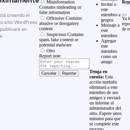
óximamente
Misinformation
Rep
Invitar a
Contains misleading or
este
false information
stá creando el
miembro a
Offensive
Contains
Ya h
grupos
o sitio WordPress
abusive or derogatory
repo
Mensaje a
 publicará en
content
de e
este
Suspicious
Contains
e
miembro
spam, fake content or
Agregar
potential malware
este
Otro
miembro
Report note
como un
amigo
Tenga en
Reportar
cuenta:
Esta
acción también
eliminará a este
miembro de sus
amigos y enviará
un informe al
administrador del
sitio. Espere unos
minutos para que
se complete este
proceso.