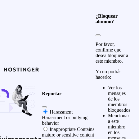
¿Bloquear
alumno?
Por favor,
confirme que
desea bloquear a
este miembro.
Ya no podrás
hacerlo:
Ver los
mensajes
Reportar
de los
miembros
bloqueados
Harassment
Mencionar
Harassment or bullying
a este
behavior
miembro
Inappropriate
Contains
en los
mature or sensitive content
mensajes