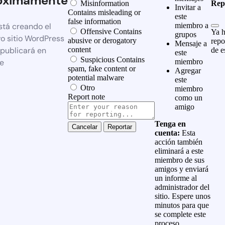
óximamente
Misinformation
Rep
Invitar a
Contains misleading or
este
false information
stá creando el
miembro a
Offensive
Contains
Ya h
grupos
o sitio WordPress
abusive or derogatory
repo
Mensaje a
 publicará en
content
de e
este
Suspicious
Contains
e
miembro
spam, fake content or
Agregar
potential malware
este
Otro
miembro
Report note
como un
amigo
Tenga en
Reportar
cuenta:
Esta
acción también
eliminará a este
miembro de sus
amigos y enviará
un informe al
administrador del
sitio. Espere unos
minutos para que
se complete este
proceso.